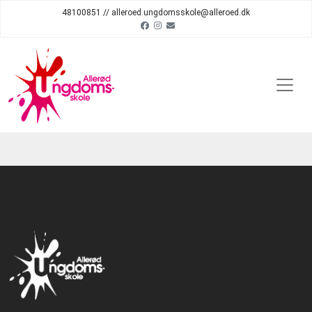
48100851 // alleroed.ungdomsskole@alleroed.dk