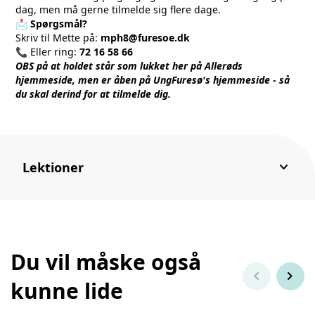
dag, men må gerne tilmelde sig flere dage.
📩
Spørgsmål?
Skriv til Mette på:
mph8@furesoe.dk
📞 Eller ring:
72 16 58 66
OBS på at holdet står som lukket her på Allerøds
hjemmeside, men er åben på UngFuresø's hjemmeside - så
du skal derind for at tilmelde dig.
keyboard_arrow_down
Lektioner
Du vil måske også
chevron_left
chevron_right
kunne lide