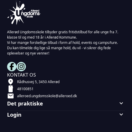
Allerød Ungdomsskole tilbyder gratis fritidstilbud for alle unge fra 7.
klasse til og med 18 år i Allerød Kommune.
Vi har mange forskellige tilbud i form af hold, events og camps/ture.
Du kan tilmelde dig lige så mange hold, du vil - vi sikrer dig fede
oplevelser og nye venner!
KONTAKT OS
location_on
Rådhusvej 5, 3450 Allerød
smartphone
48100851
mail
alleroed.ungdomsskole@alleroed.dk
keyboard_arrow_down
Det praktiske
keyboard_arrow_down
Login