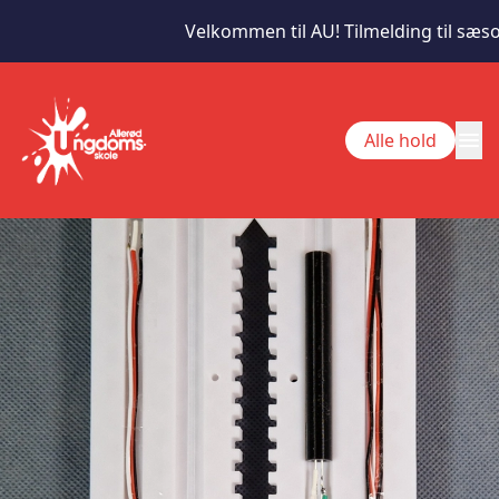
Velkommen til AU! Tilmelding til sæson 2
menu
Alle hold