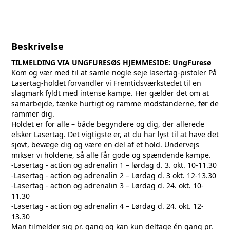
Beskrivelse
TILMELDING VIA UNGFURESØS HJEMMESIDE:
UngFuresø
Kom og vær med til at samle nogle seje lasertag-pistoler På
Lasertag-holdet forvandler vi Fremtidsværkstedet til en
slagmark fyldt med intense kampe. Her gælder det om at
samarbejde, tænke hurtigt og ramme modstanderne, før de
rammer dig.
Holdet er for alle – både begyndere og dig, der allerede
elsker Lasertag. Det vigtigste er, at du har lyst til at have det
sjovt, bevæge dig og være en del af et hold. Undervejs
mikser vi holdene, så alle får gode og spændende kampe.
-Lasertag - action og adrenalin 1 – lørdag d. 3. okt. 10-11.30
-Lasertag - action og adrenalin 2 – Lørdag d. 3 okt. 12-13.30
-Lasertag - action og adrenalin 3 – Lørdag d. 24. okt. 10-
11.30
-Lasertag - action og adrenalin 4 – Lørdag d. 24. okt. 12-
13.30
Man tilmelder sig pr. gang og kan kun deltage én gang pr.