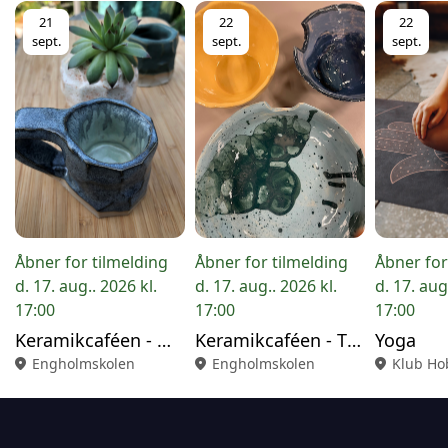
21
22
22
sept.
sept.
sept.
Åbner for tilmelding
Åbner for tilmelding
Åbner for
d. 17. aug.. 2026 kl.
d. 17. aug.. 2026 kl.
d. 17. aug
17:00
17:00
17:00
Keramikcaféen - Mandag
Keramikcaféen - Tirsdag
Yoga
location_on
Engholmskolen
location_on
Engholmskolen
location_on
Klub Ho