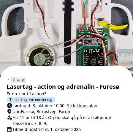
Tilbage
chevron_left
Lasertag - action og adrenalin - Furesø
Er du klar til action?
Tilmelding ikke nødvendig
schedule
Næste lektion
Lørdag d. 3. oktober 10.00
-
Se lektionsplan
location_on
Sted/Adresse
UngFuresø, Bifrostvej i Farum
person_shield
Klasse/Aldersbegrænsning
Fra 12 år til 18 år. Og du skal gå på et af følgende
klassetrin: 7. 8. 9.
event
Tilmeldingsfrist
Tilmeldingsfrist d. 1. oktober 2026