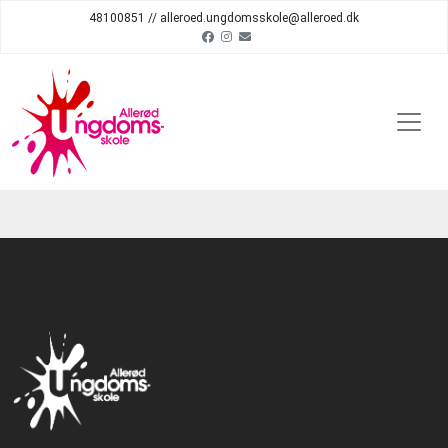
48100851 // alleroed.ungdomsskole@alleroed.dk